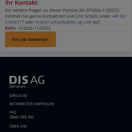
Ihr Kontakt
Für weitere Fragen zu dieser Position JN -072026-1125572,
nehmen Sie gerne Kontakt mit Lisa Linn Schütz unter
+49 361
21656717
oder
lisalinn.schuetz@dis-ag.com
auf.
Ref
JN -072026-1125572
Für Job bewerben
Services
JOBSUCHE
MITARBEITER EMPFEHLEN
FAQ
Über DIS AG
ÜBER UNS