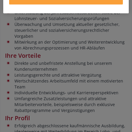
in allen Fragen rund um Entgeltabrechnung, Steuern
und Sozialversicherung
Unterstützung bei Jahresabschlussarbeiten sowie bei
Lohnsteuer- und Sozialversicherungsprüfungen
Überwachung und Umsetzung aktueller gesetzlicher,
steuerlicher und sozialversicherungsrechtlicher
Vorgaben
Mitwirkung an der Optimierung und Weiterentwicklung
von Abrechnungsprozessen und HR-Abläufen
Ihre Vorteile
Direkte und unbefristete Anstellung bei unserem
Kundenunternehmen
Leistungsgerechte und attraktive Vergütung
Wertschätzendes Arbeitsumfeld mit einem motivierten
Team
Individuelle Entwicklungs- und Karriereperspektiven
Umfangreiche Zusatzleistungen und attraktive
Mitarbeitervorteile, beispielsweise durch exklusive
Rabattprogramme und Vergünstigungen
Ihr Profil
Erfolgreich abgeschlossene kaufmännische Ausbildung,
idealerweise mit Weiterbildung im Bereich Lohn- und