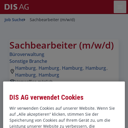
Ope
Job Suche
Sachbearbeiter (m/w/d)
Sachbearbeiter (m/w/d)
Jobdetails
Büroverwaltung
Kategorie:
Sonstige Branche
Industry:
Hamburg
Hamburg
Hamburg
Hamburg
,
,
,
,
Standorte:
Standorte:
Standorte:
Standorte:
Hamburg
Hamburg
,
Standorte:
Region:
Remote Option:
Homeoffice möglich
Workhours:
Vollzeit
Vertragsart:
Personalvermittlung
DIS AG verwendet Cookies
Job speichern
Auf LinkedIn teilen
Auf X teilen
Auf Facebook teilen
Wir verwenden Cookies auf unserer Website. Wenn Sie
Link kopieren
Teile diesen Job
Auf WhatsApp teilen
auf „Alle akzeptieren“ klicken, stimmen Sie der
JOBBESCHREIBUNG
Speicherung von Cookies auf Ihrem Gerät zu, um die
Leistung unserer Website zu verbessern, die