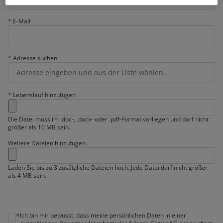
*
E-Mail
*
Adresse suchen
*
Lebenslauf hinzufügen
Die Datei muss im .doc-, .docx- oder .pdf-Format vorliegen und darf nicht
größer als 10 MB sein.
Weitere Dateien hinzufügen
Laden Sie bis zu 3 zusätzliche Dateien hoch. Jede Datei darf nicht größer
als 4 MB sein.
Ich bin mir bewusst, dass meine persönlichen Daten in einer
*