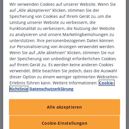
Wir verwenden Cookies auf unserer Website. Wenn Sie
vor einer Stunde
auf „Alle akzeptieren“ klicken, stimmen Sie der
Speicherung von Cookies auf Ihrem Gerät zu, um die
Bürokaufmann (m/w/d) - hybrides
Leistung unserer Website zu verbessern, die
Funktionalität zu verbessern, die Nutzung der Website
(Büroverwaltu
Arbeiten (Remote & Präsenz)
zu analysieren und unsere Marketingbemühungen zu
Büroverwaltung
unterstützen. Ihre personenbezogenen Daten können
zur Personalisierung von Anzeigen verwendet werden.
34117
Kassel
Wenn Sie auf „Alle ablehnen“ klicken, stimmen Sie nur
Homeoffice möglich
der Speicherung von unbedingt erforderlichen Cookies
vor einer Stunde
auf Ihrem Gerät zu. Es werden keine anderen Cookies
verwendet. Bitte beachten Sie jedoch, dass die Auswahl
dieser Option zu einem weniger optimierten Webseiten-
(IT & Softwar
Second Level Support (m/w/d)
Erlebnis führen kann. Weitere Informationen:
Cookie-
IT & Software
Richtlinie
Datenschutzerklärung
76829
Landau in der Pfalz
Homeoffice möglich
Alle akzeptieren
vor einer Stunde
Cookie-Einstellungen
(Produktion & Fer
Fertigungsleiter (m/w/d)